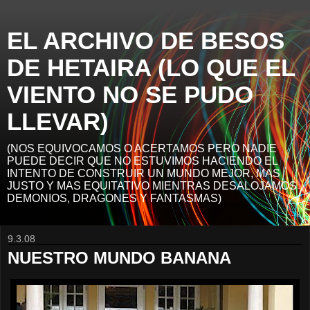
EL ARCHIVO DE BESOS
DE HETAIRA (LO QUE EL
VIENTO NO SE PUDO
LLEVAR)
(NOS EQUIVOCAMOS O ACERTAMOS PERO NADIE
PUEDE DECIR QUE NO ESTUVIMOS HACIENDO EL
INTENTO DE CONSTRUIR UN MUNDO MEJOR, MAS
JUSTO Y MAS EQUITATIVO MIENTRAS DESALOJAMOS
DEMONIOS, DRAGONES Y FANTASMAS)
9.3.08
NUESTRO MUNDO BANANA