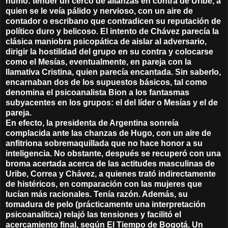
humo: tender un cerco de alianzas en contra de Uribe, a
quien se le veía pálido y nervioso, con un aire de
contador o escribano que contradicen su reputación de
político duro y belicoso. El intento de Chávez parecía la
clásica maniobra psicopática de aislar al adversario,
dirigir la hostilidad del grupo en su contra y colocarse
como el Mesías, eventualmente, en pareja con la
llamativa Cristina, quien parecía encantada. Sin saberlo,
encarnaban dos de los supuestos básicos, tal como
denomina el psicoanalista Bion a los fantasmas
subyacentes en los grupos: el del líder o Mesías y el de
pareja.
En efecto, la presidenta de Argentina sonreía
complacida ante las chanzas de Hugo, con un aire de
anfitriona sobremaquillada que no hace honor a su
inteligencia. No obstante, después se recuperó con una
broma acertada acerca de las actitudes masculinas de
Uribe, Correa y Chávez, a quienes trató indirectamente
de histéricos, en comparación con las mujeres que
lucían más racionales. Tenía razón. Además, su
tomadura de pelo (prácticamente una interpretación
psicoanalítica) relajó las tensiones y facilitó el
acercamiento final, según El Tiempo de Bogotá. Un